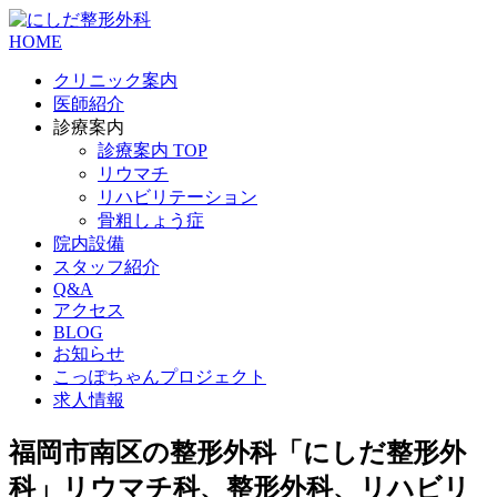
HOME
クリニック案内
医師紹介
診療案内
診療案内 TOP
リウマチ
リハビリテーション
骨粗しょう症
院内設備
スタッフ紹介
Q&A
アクセス
BLOG
お知らせ
こっぽちゃんプロジェクト
求人情報
福岡市南区の整形外科「にしだ整形外
科」リウマチ科、整形外科、リハビリ