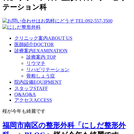
テーション科
クリニック案内
ABOUT US
医師紹介
DOCTOR
診療案内
EXAMINATION
診療案内 TOP
リウマチ
リハビリテーション
骨粗しょう症
院内設備
EQUIPMENT
スタッフ
STAFF
Q&A
Q&A
アクセス
ACCESS
桜が今年も綺麗です
福岡市南区の整形外科「にしだ整形外